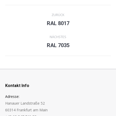
Project
ZURÜCK
navigation
RAL 8017
Previous
project:
NÄCHSTES
RAL 7035
Next
project:
Kontakt Info
Adresse:
Hanauer Landstraße 52
60314 Frankfurt am Main