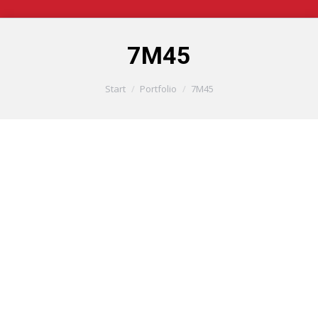
7M45
Sie befinden sich hier:
Start
Portfolio
7M45