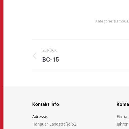
Kategorie:
Bambus
Project
ZURÜCK
navigation
BC-15
Previous
project:
Kontakt Info
Koman
Adresse:
Firma 
Hanauer Landstraße 52
Jahre