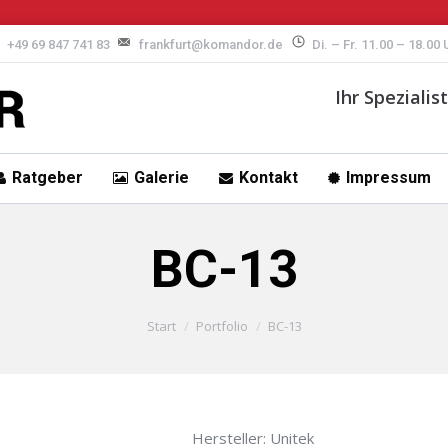
+49 69 847 741 83
frankfurt@komandor.de
Di. – Fr. 11.00 – 18.00
Ihr Speziali
Ratgeber
Galerie
Kontakt
Impressum
BC-13
Start
Portfolio
BC-13
Hersteller: Unitek