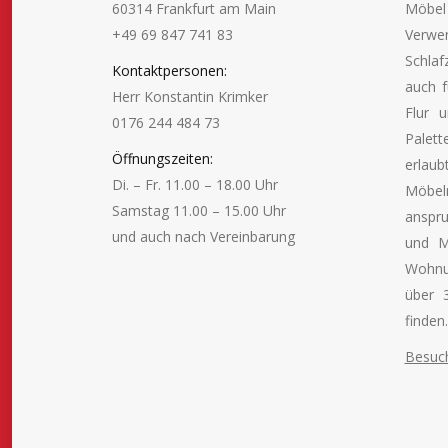
60314 Frankfurt am Main
Möbe
+49 69 847 741 83
Verw
Schlaf
Kontaktpersonen:
auch f
Herr Konstantin Krimker
Flur 
0176 244 484 73
Palett
Öffnungszeiten:
erlau
Di. – Fr. 11.00 – 18.00 Uhr
Möbel
Samstag 11.00 – 15.00 Uhr
anspru
und auch nach Vereinbarung
und M
Wohnu
Finden Sie uns auf:
über 
finden.
Besuch