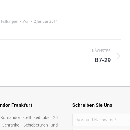
,
Füllungen
Von
2 Januar 2014
NÄCHSTES
B7-29
Next
project:
dor Frankfurt
Schreiben Sie Uns
Komandor stellt seit über 20
n Schränke, Schiebetüren und