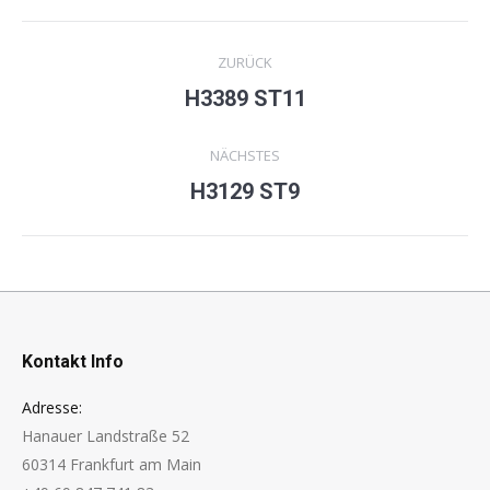
Project
ZURÜCK
navigation
H3389 ST11
Previous
project:
NÄCHSTES
H3129 ST9
Next
project:
Kontakt Info
Adresse:
Hanauer Landstraße 52
60314 Frankfurt am Main