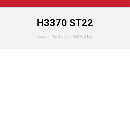
H3370 ST22
Sie befinden sich hier:
Start
Portfolio
H3370 ST22