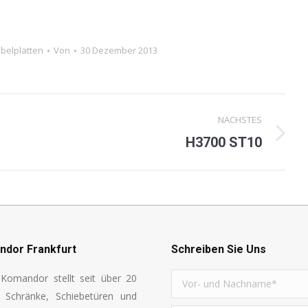
belplatten
Von
30 Dezember 2013
NÄCHSTES
H3700 ST10
Next
project:
dor Frankfurt
Schreiben Sie Uns
Komandor stellt seit über 20
n Schränke, Schiebetüren und