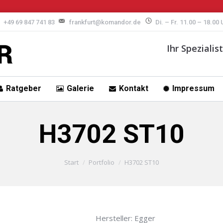
+49 69 847 741 83
frankfurt@komandor.de
Di. – Fr. 11.00 – 18.00
Ihr Speziali
Ratgeber
Galerie
Kontakt
Impressum
H3702 ST10
Start
Portfolio
H3702 ST10
Hersteller: Egger