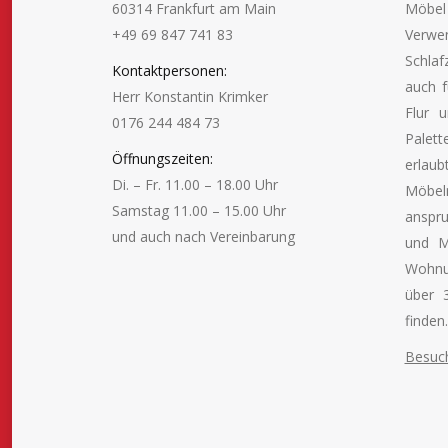
60314 Frankfurt am Main
Möbe
+49 69 847 741 83
Verw
Schlaf
Kontaktpersonen:
auch f
Herr Konstantin Krimker
Flur 
0176 244 484 73
Palett
Öffnungszeiten:
erlau
Di. – Fr. 11.00 – 18.00 Uhr
Möbel
Samstag 11.00 – 15.00 Uhr
anspru
und auch nach Vereinbarung
und M
Wohnu
Finden Sie uns auf:
über 
finden.
Besuch