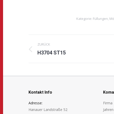
Kategorie:
Füllungen
,
Mö
Project
ZURÜCK
navigation
H3704 ST15
Previous
project:
Kontakt Info
Koman
Adresse:
Firma 
Hanauer Landstraße 52
Jahre