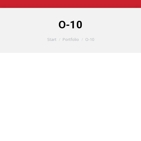
O-10
Sie befinden sich hier:
Start
Portfolio
O-10