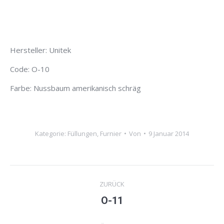
Hersteller: Unitek
Code: O-10
Farbe: Nussbaum amerikanisch schräg
Kategorie:
Füllungen
,
Furnier
Von
9 Januar 2014
Project
ZURÜCK
navigation
O-11
Previous
project: