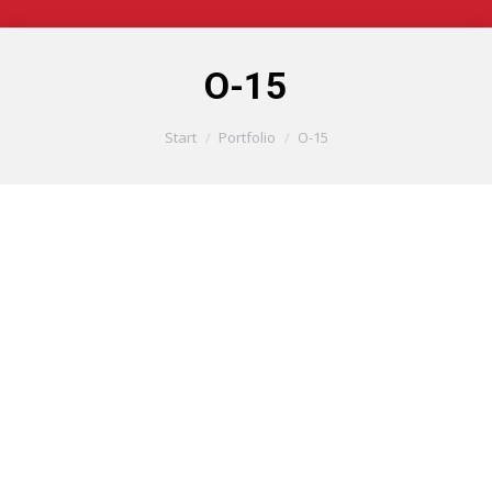
O-15
Sie befinden sich hier:
Start
Portfolio
O-15