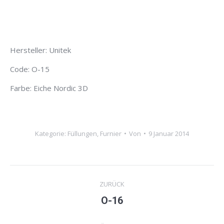
Hersteller: Unitek
Code: O-15
Farbe: Eiche Nordic 3D
Kategorie:
Füllungen
,
Furnier
Von
9 Januar 2014
Project
ZURÜCK
navigation
O-16
Previous
project: