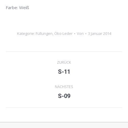
Farbe: Weiß
Kategorie:
Füllungen
,
Öko-Leder
Von
3 Januar 2014
Project
ZURÜCK
navigation
S-11
Previous
project:
NÄCHSTES
S-09
Next
project: