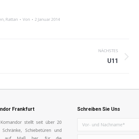
en
,
Rattan
Von
2 Januar 2014
NÄCHSTES
U11
Next
project:
dor Frankfurt
Schreiben Sie Uns
Komandor stellt seit über 20
n Schränke, Schiebetüren und
l auf Maß her, für die