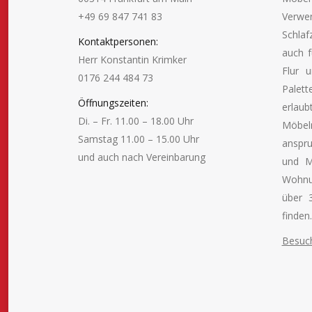
+49 69 847 741 83
Verw
Schlaf
Kontaktpersonen:
auch f
Herr Konstantin Krimker
Flur 
0176 244 484 73
Palett
Öffnungszeiten:
erlau
Di. – Fr. 11.00 – 18.00 Uhr
Möbel
Samstag 11.00 – 15.00 Uhr
anspru
und auch nach Vereinbarung
und M
Wohnu
Finden Sie uns auf:
über 
finden.
Besuch