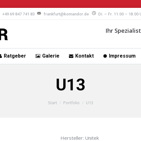
+49 69 847 741 83
frankfurt@komandor.de
Di. – Fr. 11.00 – 18.00
Ihr Speziali
Ratgeber
Galerie
Kontakt
Impressum
U13
Start
Portfolio
U13
Hersteller: Unitek