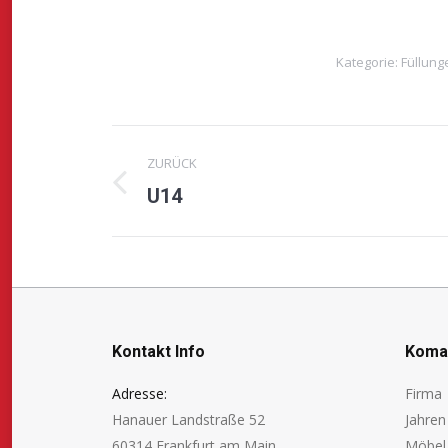
Kategorie:
Füllung
Project
ZURÜCK
navigation
U14
Previous
project:
Kontakt Info
Koman
Adresse:
Firma 
Hanauer Landstraße 52
Jahre
60314 Frankfurt am Main
Möbe