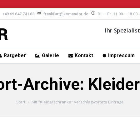
+49 69 847 741 83
frankfurt@komandor.de
Di. – Fr. 11.00 – 18.00
Ihr Speziali
Ratgeber
Galerie
Kontakt
Impressum
rt-Archive:
Kleide
Start
Mit "Kleiderschränke" verschlagwortete Einträge