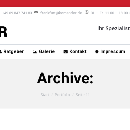
+49 69 847 741 83
frankfurt@komandor.de
Di. – Fr. 11.00 – 18.00
Ihr Speziali
Ratgeber
Galerie
Kontakt
Impressum
Archive:
Start
Portfolio
Seite 11