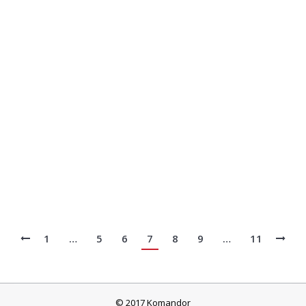
RAL 2004
Hersteller: Colorimo
Code: RAL 2004
Farbe: Reinorange
Farbiges Glas
,
Füllungen
Von
30 Dezember 2013
1
…
5
6
7
8
9
…
11
© 2017 Komandor