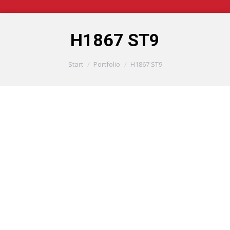
H1867 ST9
Sie befinden sich hier:
Start
Portfolio
H1867 ST9