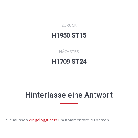
Project
ZURÜCK
navigation
H1950 ST15
Previous
project:
NÄCHSTES
H1709 ST24
Next
project:
Hinterlasse eine Antwort
Sie müssen
eingeloggt sein
um Kommentare zu posten.