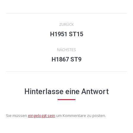
Project
ZURÜCK
navigation
H1951 ST15
Previous
project:
NÄCHSTES
H1867 ST9
Next
project:
Hinterlasse eine Antwort
Sie müssen
eingeloggt sein
um Kommentare zu posten.