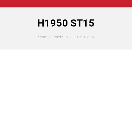
H1950 ST15
Sie befinden sich hier:
Start
Portfolio
H1950 ST15